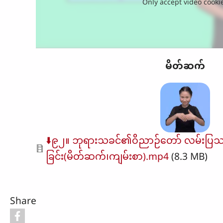
Only accept video cooki
မိတ်ဆက်
Document
⬇️၉၂။ ဘုရားသခင်၏ဝိညာဉ်တော် လမ်းပြသည
ခြင်း(မိတ်ဆက်၊ကျမ်းစာ).mp4
(8.3 MB)
Share