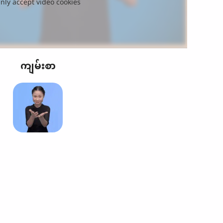
nly accept video cookies
ကျမ်းစာ