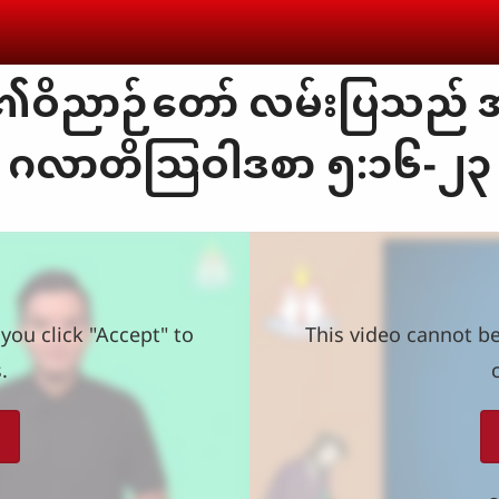
ိညာဉ်တော် လမ်းပြသည် အတိ
ဂလာတိသြဝါဒစာ ၅:၁၆-၂၃
you click "Accept" to
This video cannot be
.