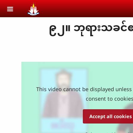
Skip to main content
၉၂။ ဘုရားသခင်၏ဝ
This video cannot be displayed unless 
consent to cookies
Accept all cookies