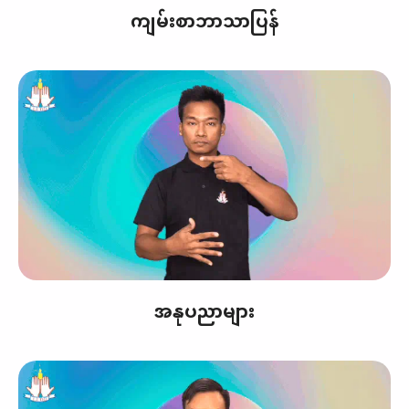
ကျမ်းစာဘာသာပြန်
အနုပညာများ