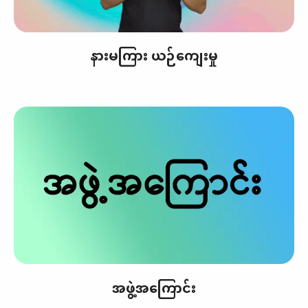
နားမကြား ယဉ်ကျေးမှု
အဖွဲ့အကြောင်း