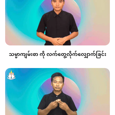
သမ္မာကျမ်းစာ ကို လက်တွေ့လိုက်လျှောက်ခြင်း