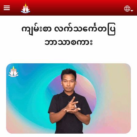
Skip to main content
Se
ကျမ်းစာ လက်သင်္ကေတပြ
ဘာသာစကား