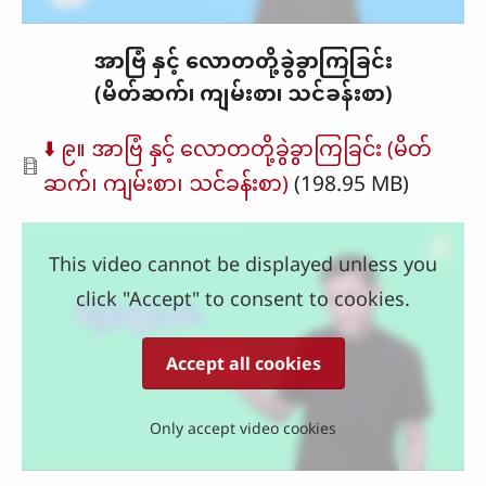
အာဗြံ နှင့် လောတတို့ခွဲခွာကြခြင်း
(မိတ်ဆက်၊ ကျမ်းစာ၊ သင်ခန်းစာ)
Document
⬇️ ၉။ အာဗြံ နှင့် လောတတို့ခွဲခွာကြခြင်း (မိတ်
ဆက်၊ ကျမ်းစာ၊ သင်ခန်းစာ)
(198.95 MB)
This video cannot be displayed unless you
click "Accept" to consent to cookies.
Accept all cookies
Only accept video cookies