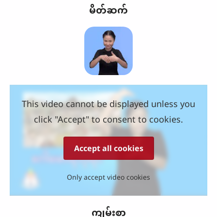
မိတ်ဆက်
This video cannot be displayed unless you
click "Accept" to consent to cookies.
Accept all cookies
Only accept video cookies
ကျမ်းစာ