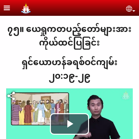
Skip to main content
Se
၇၅။ ယေရှုကတပည့်တော်များအား
ကိုယ်ထင်ပြခြင်း
ရှင်ယောဟန်ခရစ်ဝင်ကျမ်း
၂၀:၁၉-၂၉
Play