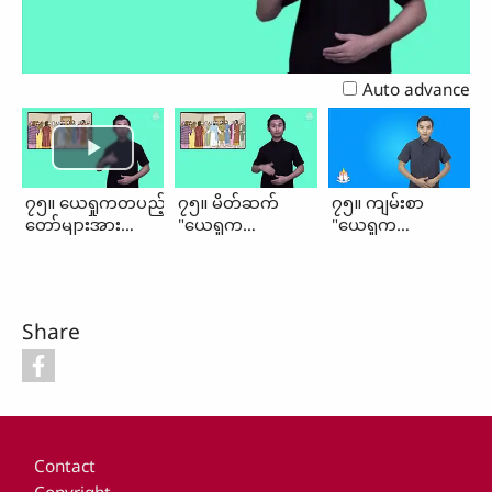
Video
Auto advance
၇၅။ ယေရှုကတပည့်
၇၅။ မိတ်ဆက်
၇၅။ ကျမ်းစာ
တော်များအား
"ယေရှုက
"ယေရှုက
ကိုယ်ထင်ပြခြင်း
တပည့်တော်များ
တပည့်တော်များ
(မိတ်ဆက်၊
အားကိုယ်ထင်ပြ
အားကိုယ်ထင်ပြ
ကျမ်းစာ)
ခြင်း"
ခြင်း"
Share
Footer
Contact