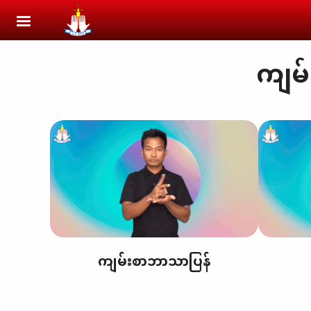
Skip to main content
ကျမ
ကျမ်းစာဘာသာပြန်