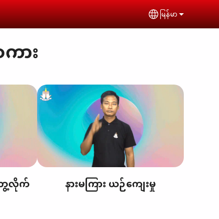
မြန်မာ
Select your lan
စကား
ေ့လိုက်
နားမကြား ယဉ်ကျေးမှု