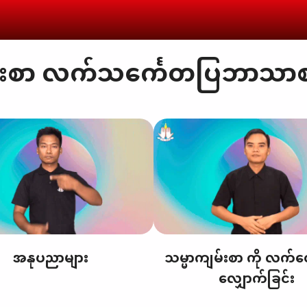
်းစာ လက်သင်္ကေတပြဘာသာ
အနုပညာများ
သမ္မာကျမ်းစာ ကို လက်တွ
လျှောက်ခြင်း