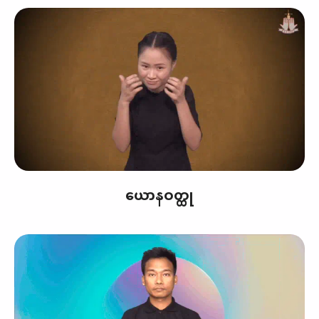
ယောနဝတ္ထု