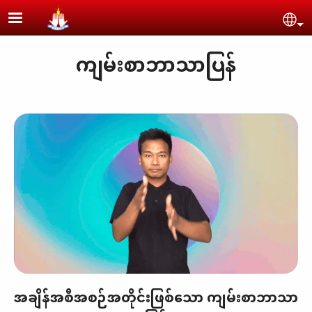
Skip to main content
Se
ကျမ်းစာဘာသာပြန်
အချိန်အစီအစဉ်အတိုင်းဖြစ်သော ကျမ်းစာဘာသာ