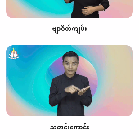
ဗျာဒိတ်ကျမ်း
သတင်းကောင်း