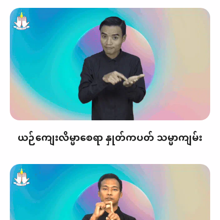
ယဉ်ကျေးလိမ္မာစေရာ နှုတ်ကပတ် သမ္မာကျမ်း