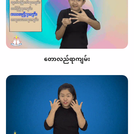
တောလည်ရာကျမ်း