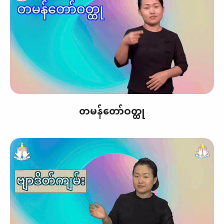
တမန်တော်ဝတ္ထု