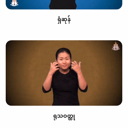
ရှံဆုန်
ရုသဝတ္ထု