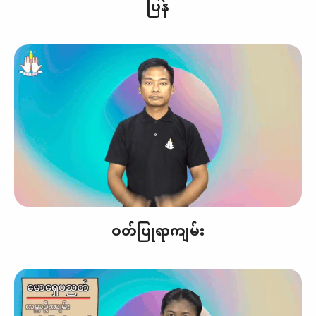
ပြန်
ဝတ်ပြုရာကျမ်း