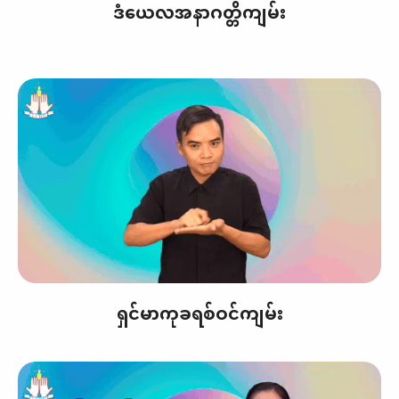
ဒံယေလအနာဂတ္တိကျမ်း
ရှင်မာကုခရစ်ဝင်ကျမ်း