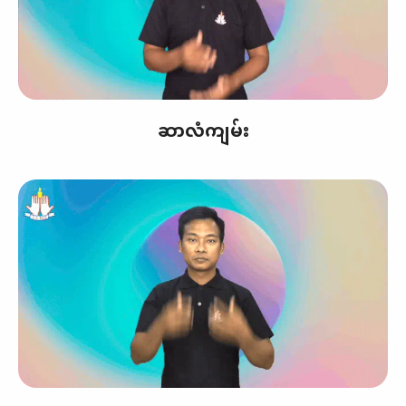
ဆာလံကျမ်း