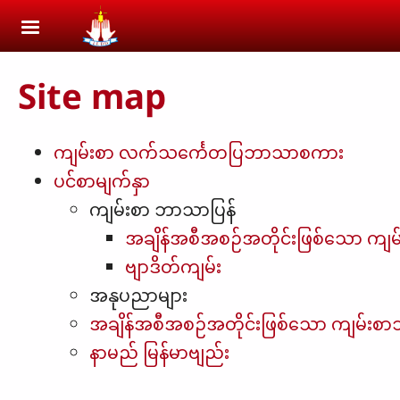
Skip to main content
Site map
ကျမ်းစာ လက်သင်္ကေတပြဘာသာစကား
ပင်စာမျက်နှာ
ကျမ်းစာ ဘာသာပြန်
အချိန်အစီအစဉ်အတိုင်းဖြစ်သော ကျ
ဗျာဒိတ်ကျမ်း
အနုပညာများ
အချိန်အစီအစဉ်အတိုင်းဖြစ်သော ကျမ်းစ
နာမည် မြန်မာဗျည်း