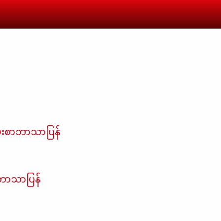
မ်းစာဘာသာပြန်
ာဘာသာပြန်