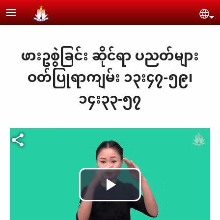
Skip to main content
Se
ဖားဥစွဲခြင်း ဆိုင်ရာ ပညတ်များ
ဝတ်ပြုရာကျမ်း ၁၃း၄၇-၅၉၊
၁၄း၃၃-၅၇
Video file
Play