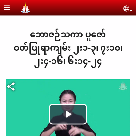
Skip to main content
Se
ဘောဇဉ်သကာ ပူဇော်
ဝတ်ပြုရာကျမ်း ၂း၁-၃၊ ၇း၁၀၊
၂း၄-၁၆၊ ၆း၁၄-၂၄
Video file
Play