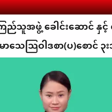
ည်သူအဖွဲ့ ခေါင်းဆောင် နှင့်
ောသေသြဝါဒစာ(ပ)စောင် ၃း