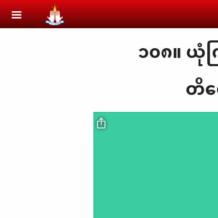
Skip to main content
၁၀၈။ ယုံကြ
တိမ