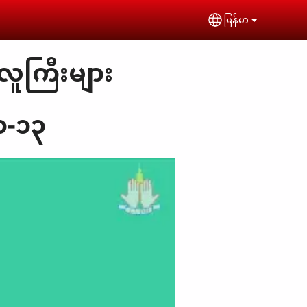
မြန်မာ
Select your lan
 လူကြီးများ
၁-၁၃