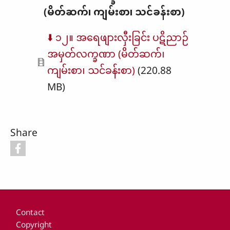
(မိတ်ဆက်၊ ကျမ်းစာ၊ သင်ခန်းစာ)
Document
⬇️ ၁၂။ အရေဖျားလှီးခြင်း ပဋိညာဉ်
အမှတ်လက္ခဏာ (မိတ်ဆက်၊
ကျမ်းစာ၊ သင်ခန်းစာ)
(220.88
MB)
Share
Footer
Contact
Copyright