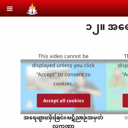
Skip to main content
၁၂။ အရေ
This video cannot be
T
displayed unless you click
disp
"Accept" to consent to
"A
cookies.
Accept all cookies
အရေဖျားလှီးခြင်း ပဋိညာဉ်အမှတ်
Only accept video cookies
O
လက္ခဏာ