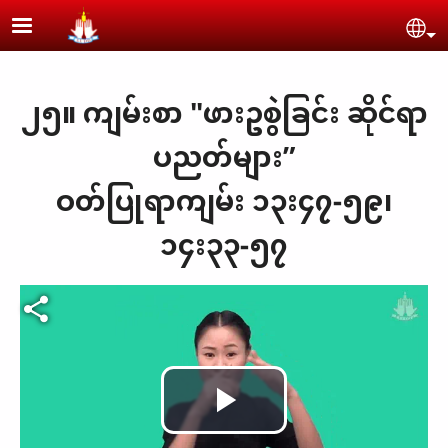
Skip to main content
Se
၂၅။ ကျမ်းစာ "ဖားဥစွဲခြင်း ဆိုင်ရာ
ပညတ်များ”
ဝတ်ပြုရာကျမ်း ၁၃း၄၇-၅၉၊
၁၄း၃၃-၅၇
Video file
Play