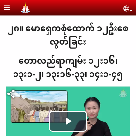
Skip to main content
Se
၂၈။ မောရှေကစုံထောက် ၁၂ဦးစေ
လွတ်ခြင်း
တောလည်ရာကျမ်း ၁၂း၁၆၊
၁၃း၁-၂၊ ၁၃း၁၆-၃၃၊ ၁၄း၁-၄၅
Play