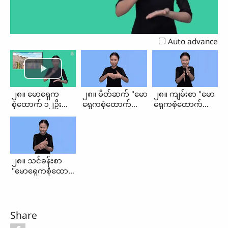
Video
Auto advance
၂၈။ မောရှေက
၂၈။ မိတ်ဆက် "မော
၂၈။ ကျမ်းစာ "မော
စုံထောက် ၁၂ဦး
ရှေကစုံထောက်
ရှေကစုံထောက်
စေလွှတ်ခြင်း (မိတ်
၁၂ဦးစေလွှတ်ခြင်း"
၁၂ဦးစေလွှတ်ခြင်း"
ဆက်၊ ကျမ်းစာ၊
သင်ခန်းစာ)
၂၈။ သင်ခန်းစာ
"မောရှေကစုံထောက်
၁၂ဦးစေလွှတ်ခြင်း"
Share