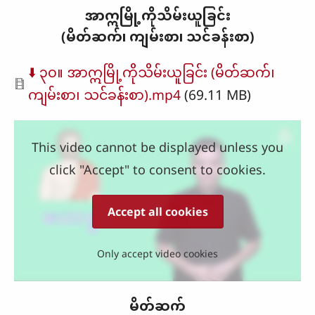
အာဣမြို့ကိုသိမ်းယူခြင်း
(မိတ်ဆက်၊ ကျမ်းစာ၊ သင်ခန်းစာ)
Document
⬇️ ၃၀။ အာဣမြို့ကိုသိမ်းယူခြင်း (မိတ်ဆက်၊
ကျမ်းစာ၊ သင်ခန်းစာ).mp4
(69.11 MB)
This video cannot be displayed unless you
click "Accept" to consent to cookies.
Accept all cookies
Only accept video cookies
မိတ်ဆက်