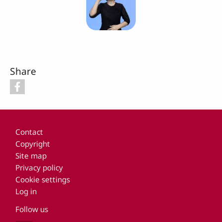
Share
Footer
Contact
Copyright
Site map
Privacy policy
Cookie settings
Log in
Follow us