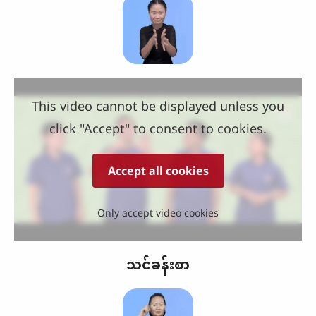
This video cannot be displayed unless you
click "Accept" to consent to cookies.
Accept all cookies
Only accept video cookies
သင်ခန်းစာ