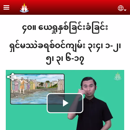
Skip to main content
Se
၄၀။ ယေရှုနှစ်ခြင်းခံခြင်း
ရှင်မဿဲခရစ်ဝင်ကျမ်း ၃း၄၊ ၁-၂၊
၅၊ ၃၊ ၆-၁၇
Play