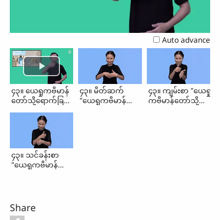
Video
Auto advance
၄၃။ ယေရှုကဗိမာန်
၄၃။ မိတ်ဆက်
၄၃။ ကျမ်းစာ "ယေရှု
တော်သို့ရောက်ခြင်း
"ယေရှုကဗိမာန်တော်
ကဗိမာန်တော်သို့
(မိတ်ဆက်၊
သို့ရောက်ခြင်း"
ရောက်ခြင်း"
ကျမ်းစာ၊
သင်ခန်းစာ)
၄၃။ သင်ခန်းစာ
"ယေရှုကဗိမာန်တော်
သို့ရောက်ခြင်း"
Share