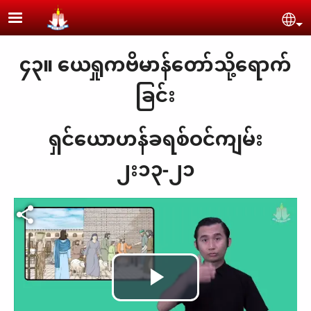
Skip to main content
Se
၄၃။ ယေရှုကဗိမာန်တော်သို့ရောက်
ခြင်း
ရှင်ယောဟန်ခရစ်ဝင်ကျမ်း
၂း၁၃-၂၁
Play