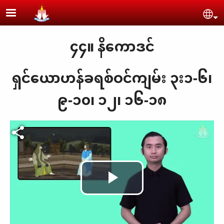
Skip to main content
Se
၄၄။ နိကောဒင်
ရှင်ယောဟန်ခရစ်ဝင်ကျမ်း ၃း၁-၆၊
၉-၁၀၊ ၁၂၊ ၁၆-၁၈
Play