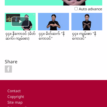
Video
Auto advance
၄၄။ နိကောဒင် (မိတ်
၄၄။ မိတ်ဆက် "နိ
၄၄။ ကျမ်းစာ "နိ
ဆက်၊ ကျမ်းစာ)
ကောဒင်"
ကောဒင်"
Share
Footer
Contact
Copyright
Site map