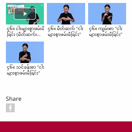
၄၆။ ငါးများစွာဖမ်းမိ
၄၆။ မိတ်ဆက် "ငါး
၄၆။ ကျမ်းစာ "ငါး
ခြင်း (မိတ်ဆက်၊
များစွာဖမ်းမိခြင်း"
များစွာဖမ်းမိခြင်း"
ကျမ်းစာ၊
သင်ခန်းစာ)
၄၆။ သင်ခန်းစာ "ငါး
များစွာဖမ်းမိခြင်း"
Share
Footer