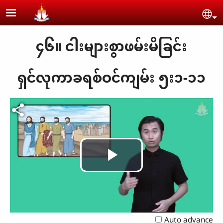
Skip to main content
Se
၄၆။ ငါးများစွာဖမ်းမိခြင်း
ရှင်လုကာခရစ်ဝင်ကျမ်း ၅း၁-၁၁
Play
Video
Auto advance