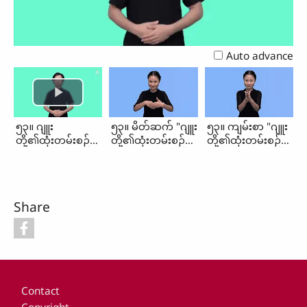
Video
Auto advance
၅၃။ ဂျူး
၅၃။ မိတ်ဆက် "ဂျူး
၅၃။ ကျမ်းစာ "ဂျူး
တို့၏ထုံးတမ်းစဉ်လာ
တို့၏ထုံးတမ်းစဉ်လာ
တို့၏ထုံးတမ်းစဉ်လာ
များ (မိတ်ဆက်၊
များ"
များ"
ကျမ်းစာ)
Share
Footer
Contact