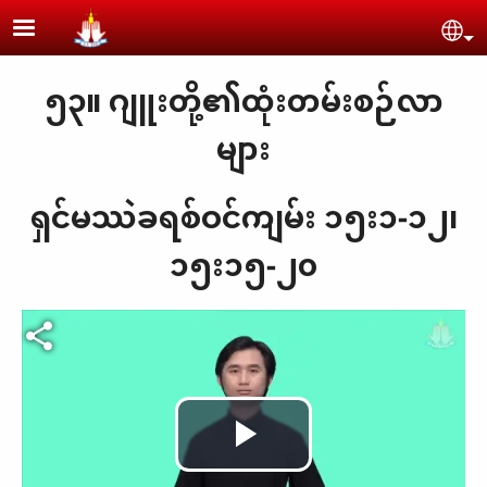
Skip to main content
Se
၅၃။ ဂျူးတို့၏ထုံးတမ်းစဉ်လာ
များ
ရှင်မဿဲခရစ်ဝင်ကျမ်း ၁၅း၁-၁၂၊
၁၅း၁၅-၂၀
Play