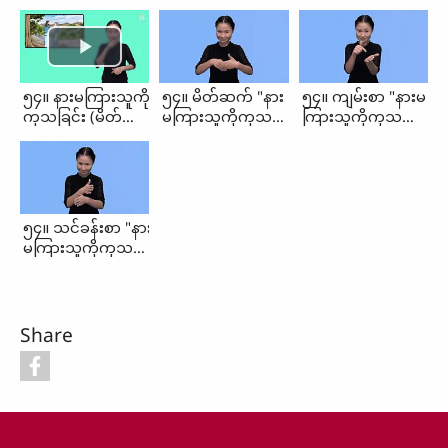
၅၄။ နားမကြားသူကို
၅၄။ မိတ်ဆက် "နား
၅၄။ ကျမ်းစာ "နားမ
ကုသခြင်း (မိတ်
မကြားသူကိုကုသ
ကြားသူကိုကုသ
ဆက်၊ ကျမ်းစာ၊
ခြင်း"
ခြင်း"
သင်ခန်းစာ)
၅၄။ သင်ခန်းစာ "နား
မကြားသူကိုကုသ
ခြင်း"
Share
Footer