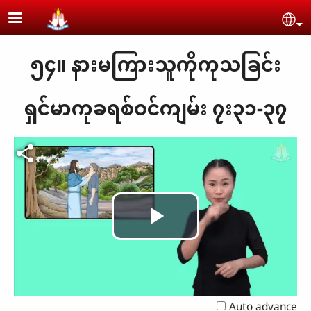
Skip to main content
Se
၅၄။ နားမကြားသူကိုကုသခြင်း
ရှင်မာကုခရစ်ဝင်ကျမ်း ၇း၃၁-၃၇
Play
Video
Auto advance