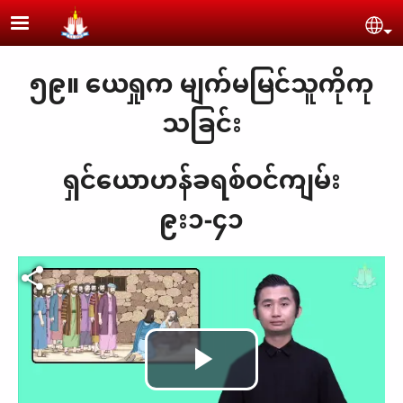
Skip to main content
Se
၅၉။ ယေရှုက မျက်မမြင်သူကိုကု
သခြင်း
ရှင်ယောဟန်ခရစ်ဝင်ကျမ်း
၉း၁-၄၁
Play