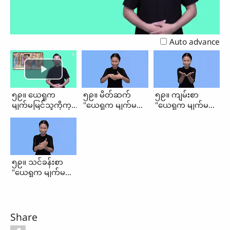
Video
Auto advance
၅၉။ ယေရှုက
၅၉။ မိတ်ဆက်
၅၉။ ကျမ်းစာ
မျက်မမြင်သူကိုကု
"ယေရှုက မျက်မမြင်
"ယေရှုက မျက်မမြင်
သခြင်း (မိတ်ဆက်၊
သူကိုကုသခြင်း"
သူကိုကုသခြင်း"
ကျမ်းစာ၊
သင်ခန်းစာ)
၅၉။ သင်ခန်းစာ
"ယေရှုက မျက်မမြင်
သူကိုကုသခြင်း"
Share