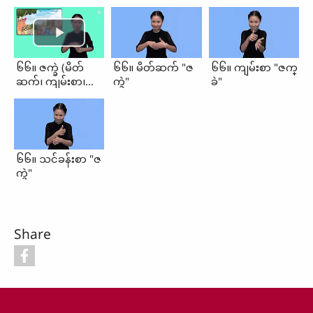
၆၆။ ဇက္ခဲ (မိတ်
၆၆။ မိတ်ဆက် "ဇ
၆၆။ ကျမ်းစာ "ဇက္
ဆက်၊ ကျမ်းစာ၊
က္ခဲ"
ခဲ"
သင်ခန်းစာ)
၆၆။ သင်ခန်းစာ "ဇ
က္ခဲ"
Share
Footer