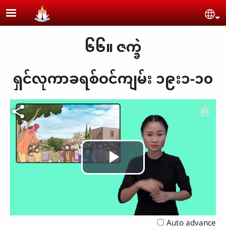
Skip to main content
Se
၆၆။ ဇက္ခဲ
ရှင်လုကာခရစ်ဝင်ကျမ်း ၁၉း၁-၁၀
Play
Video
Auto advance