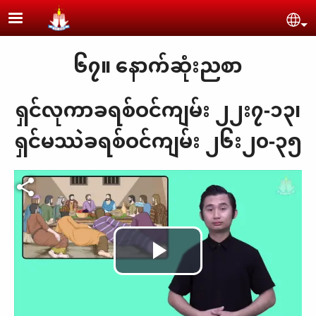
Skip to main content
Se
၆၇။ နောက်ဆုံးညစာ
ရှင်လုကာခရစ်ဝင်ကျမ်း ၂၂း၇-၁၃၊
ရှင်မဿဲခရစ်ဝင်ကျမ်း ၂၆း၂၀-၃၅
Play