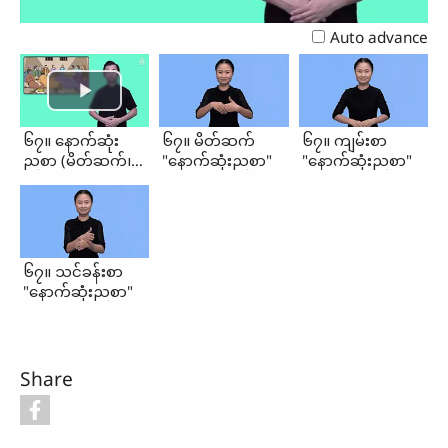
Video
Auto advance
၆၇။ နောက်ဆုံး
၆၇။ မိတ်ဆက်
၆၇။ ကျမ်းစာ
ညစာ (မိတ်ဆက်၊
"နောက်ဆုံးညစာ"
"နောက်ဆုံးညစာ"
ကျမ်းစာ၊
သင်ခန်းစာ)
၆၇။ သင်ခန်းစာ
"နောက်ဆုံးညစာ"
Share