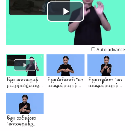
Play
Video
Auto advance
၆၉။ ဂေသရှေမန်
၆၉။ မိတ်ဆက် "ဂေ
၆၉။ ကျမ်းစာ "ဂေ
ဥယျာဉ်ထဲ၌ယေရှု
သရှေမန်ဥယျာဉ်
သရှေမန်ဥယျာဉ်
ဆုတောင်းခြင်း
ထဲ၌ ယေရှု
ထဲ၌ ယေရှု
(မိတ်ဆက်၊
ဆုတောင်းခြင်း"
ဆုတောင်းခြင်း"
ကျမ်းစာ၊
သင်ခန်းစာ)
၆၉။ သင်ခန်းစာ
"ဂေသရှေမန်ဥယျာဉ်
ထဲ၌ ယေရှု