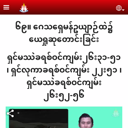
Skip to main content
Se
၆၉။ ဂေသရှေမန်ဥယျာဉ်ထဲ၌
ယေရှုဆုတောင်းခြင်း
ရှင်မဿဲခရစ်ဝင်ကျမ်း၂၆း၃၁-၅၁
၊ ရှင်လုကာခရစ်ဝင်ကျမ်း ၂၂း၅၁ ၊
ရှင်မဿဲခရစ်ဝင်ကျမ်း
၂၆း၅၂-၅၆