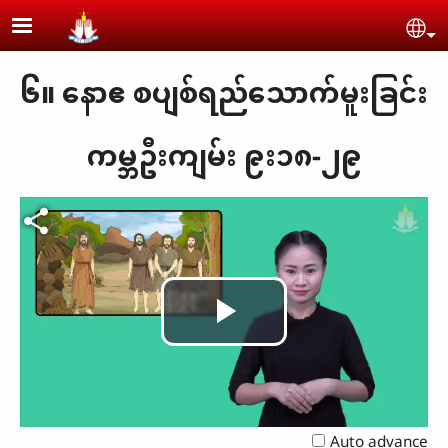
Skip to main content
Se
၆။ နောဧ စပျစ်ရည်သောက်မူးခြင်း
ကမ္ဘဦးကျမ်း ၉း၁၈-၂၉
Play
Video
Auto advance