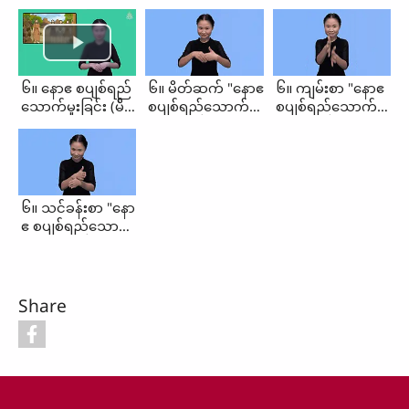
၆။ နောဧ စပျစ်ရည်
၆။ မိတ်ဆက် "နောဧ
၆။ ကျမ်းစာ "နောဧ
သောက်မူးခြင်း (မိ်
စပျစ်ရည်သောက်မူး
စပျစ်ရည်သောက်မူး
တ်ဆက်၊ ကျမ်းစာ၊
ခြင်း"
ခြင်း"
သင်ခန်းစာ)
၆။ သင်ခန်းစာ "နော
ဧ စပျစ်ရည်သောက်
မူးခြင်း"
Share
Footer