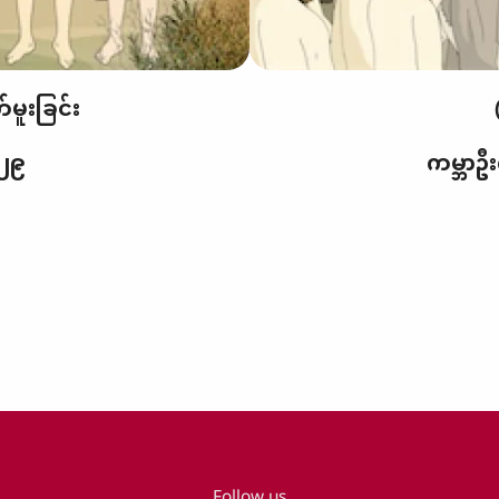
မူးြခင်း
-၂၉
ကမ္ဘာဦ
Follow us