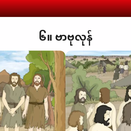
၆။ ဗာဗုလုန်