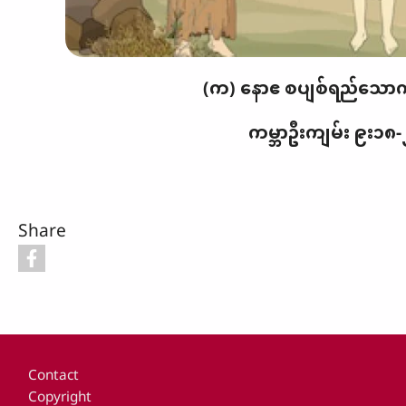
(က) နောဧ စပျစ်ရည်သောက်
ကမ္ဘာဦးကျမ်း ၉း၁၈
Share
Footer
Contact
Copyright