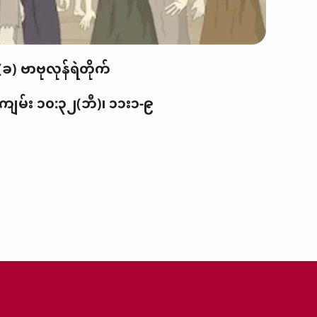
(ခ) ဗာဗုလုန်ရဲတိုက်
းကျမ်း ၁၀:၃၂(ဘီ)၊ ၁၁း၁-၉