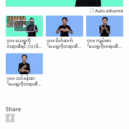
Video
Auto advance
၇၀။ ယေရှုကို
၇၀။ မိတ်ဆက်
၇၀။ ကျမ်းစာ
တရားစီရင် (၁) (မိတ်
"ယေရှုကိုတရားစီရင်
"ယေရှုကိုတရားစီရင်
ဆက်၊ ကျမ်းစာ၊
(၁)"
(၁)"
သင်ခန်းစာ)
၇၀။ သင်ခန်းစာ
"ယေရှုကိုတရားစီရင်
(၁)"
Share