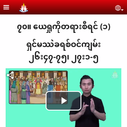
Skip to main content
Se
၇၀။ ယေရှုကိုတရားစီရင် (၁)
ရှင်မဿဲခရစ်ဝင်ကျမ်း
၂၆း၄၇-၇၅၊ ၂၇း၁-၅
Play