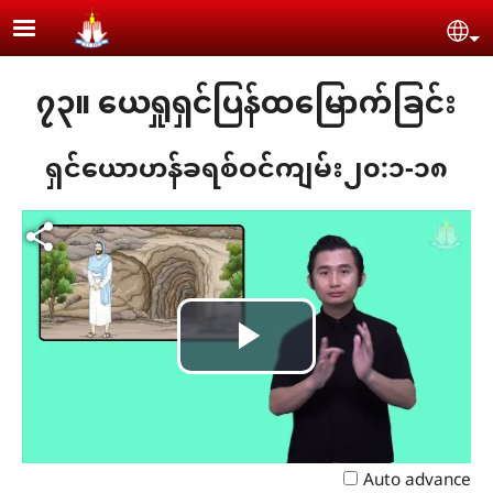
Skip to main content
Se
၇၃။ ယေရှုရှင်ပြန်ထမြောက်ခြင်း
ရှင်ယောဟန်ခရစ်ဝင်ကျမ်း၂၀:၁-၁၈
Play
Video
Auto advance