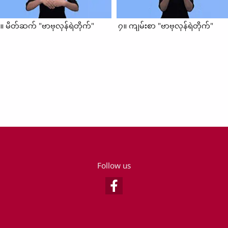
။ မိတ်ဆက် "ဗာဗုလုန်ရဲတိုက်"
၇။ ကျမ်းစာ "ဗာဗုလုန်ရဲတိုက်"
Follow us