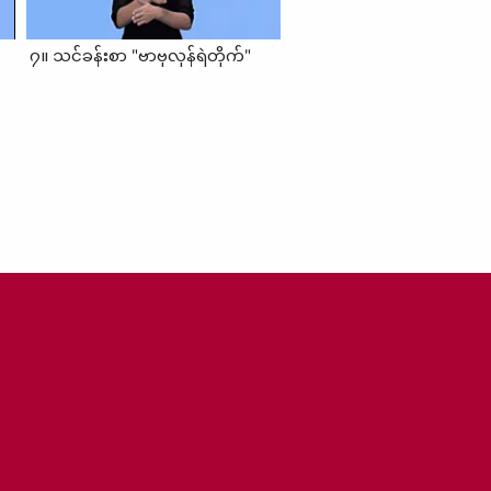
၇။ သင်ခန်းစာ "ဗာဗုလုန်ရဲတိုက်"