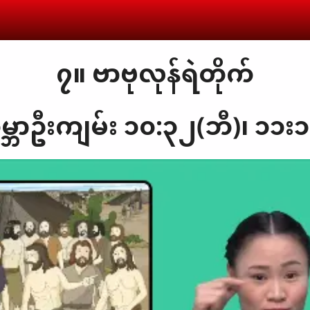
၇။ ဗာဗုလုန်ရဲတိုက်
္ဘာဦးကျမ်း ၁၀:၃၂(ဘီ)၊ ၁၁း