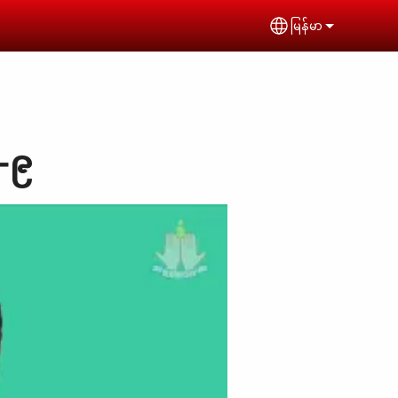
မြန်မာ
Select your lan
၁-၉