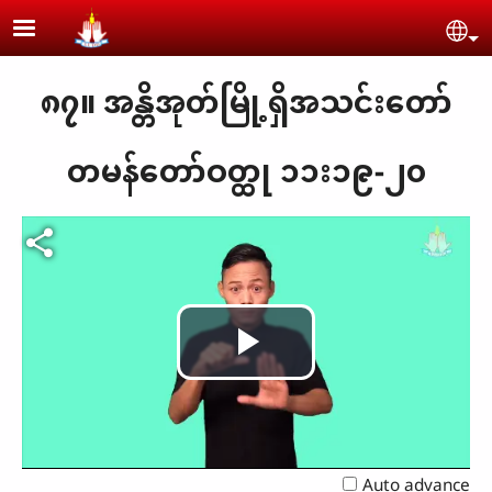
Skip to main content
Se
၈၇။ အန္တိအုတ်မြို့ရှိအသင်းတော်
တမန်တော်ဝတ္ထု ၁၁း၁၉-၂၀
Play
Video
Auto advance