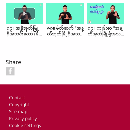
၈၇။ အန္တိအုတ်မြို့
၈၇။ မိတ်ဆက် "အန္
၈၇။ ကျမ်းစာ "အန္
ရှိအသင်းတော် (မိတ်
တိအုတ်မြို့ရှိအသင်း
တိအုတ်မြို့ရှိအသင်း
ဆက်၊ ကျမ်းစာ)
တော်"
တော်"
Share
Footer
Contact
Copyright
Site map
Privacy policy
Cookie settings