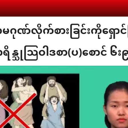
ဂုဏ်လိုက်စားခြင်းကိုရှော
ရိန္သုသြဝါဒစာ(ပ)စောင် ၆း