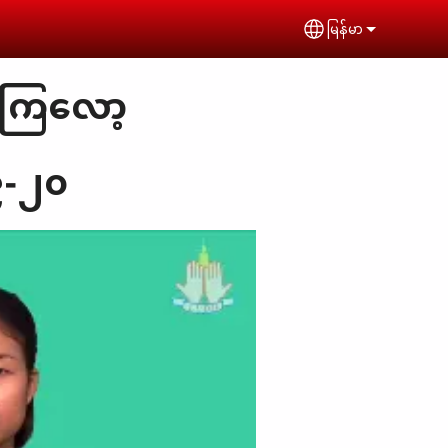
မြန်မာ
Select your lan
င်ကြလော့
၉-၂၀