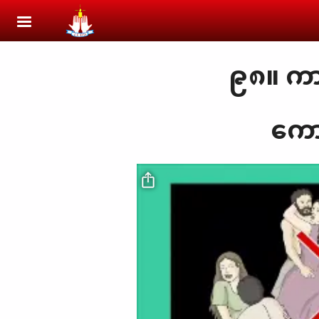
Skip to main content
၉၈။ ကာမ
ကော