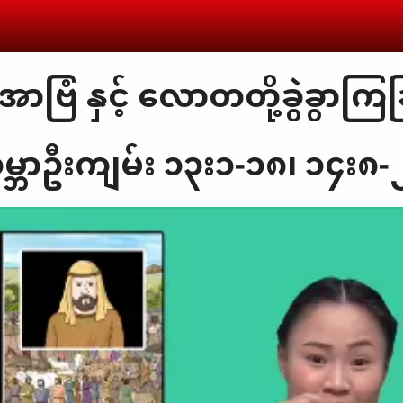
အာဗြံ နှင့် လောတတို့ခွဲခွာကြခ
မ္ဘာဦးကျမ်း ၁၃း၁-၁၈၊ ၁၄း၈-