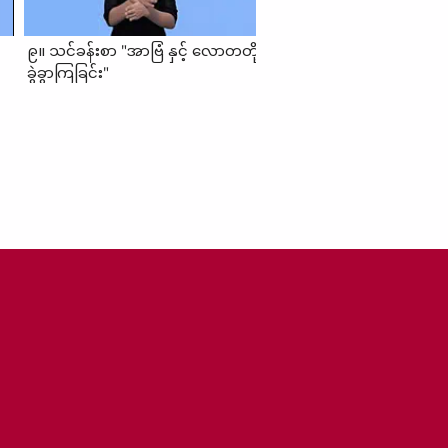
၉။ သင်ခန်းစာ "အာဗြံ နှင့် လောတတို့
ခွဲခွာကြခြင်း"