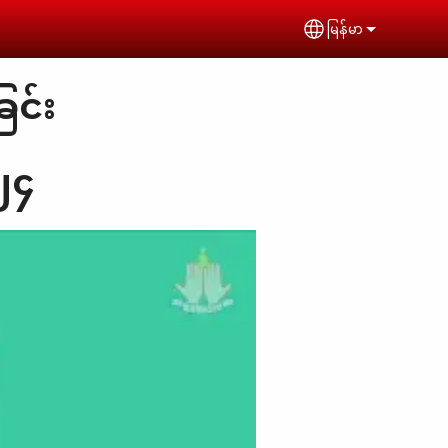
မြန်မာ
Select your lan
ြင်း
၂၄