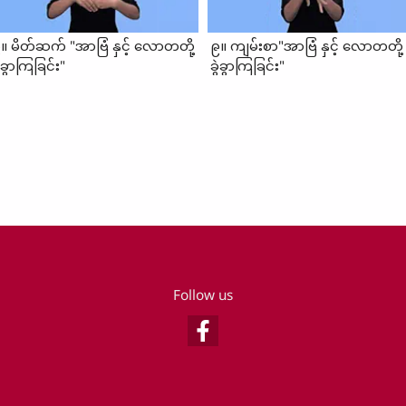
။ မိတ်ဆက် "အာဗြံ နှင့် လောတတို့
၉။ ကျမ်းစာ"အာဗြံ နှင့် လောတတို့
ွဲခွာကြခြင်း"
ခွဲခွာကြခြင်း"
Follow us