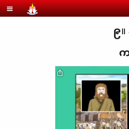
Skip to main content
၉
။
က