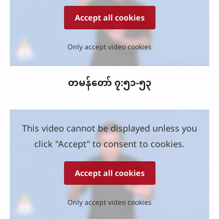
Accept all cookies
Only accept video cookies
တမန်တော် ၇:၅၁-၅၃
This video cannot be displayed unless you
click "Accept" to consent to cookies.
Accept all cookies
Only accept video cookies