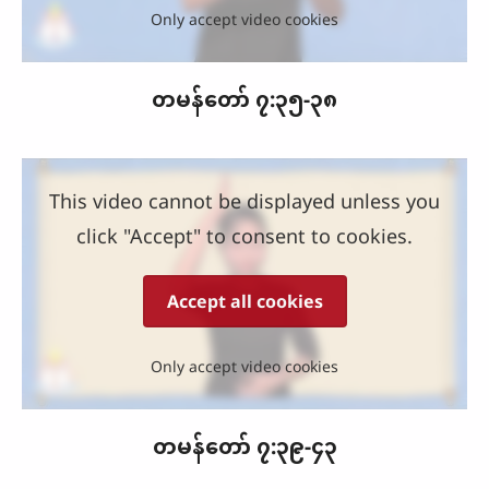
Only accept video cookies
တမန်တော် ၇:၃၅-၃၈
This video cannot be displayed unless you
click "Accept" to consent to cookies.
Accept all cookies
Only accept video cookies
တမန်တော် ၇:၃၉-၄၃