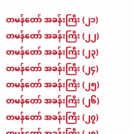
တမန်တော် အခန်းကြီး (၂၁)
တမန်တော် အခန်းကြီး (၂၂)
တမန်တော် အခန်းကြီး (၂၃)
တမန်တော် အခန်းကြီး (၂၄)
တမန်တော် အခန်းကြီး (၂၅)
တမန်တော် အခန်းကြီး (၂၆)
တမန်တော် အခန်းကြီး (၂၇)
တမန်တော် အခန်းကြီး (၂၈)