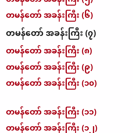
တမန်တော် အခန်းကြီး (၆)
တမန်တော် အခန်းကြီး (၇)
တမန်တော် အခန်းကြီး (၈)
တမန်တော် အခန်းကြီး (၉)
တမန်တော် အခန်းကြီး (၁၀)
တမန်တော် အခန်းကြီး (၁၁)
တမန်တော် အခန်းကြီး (၁၂)