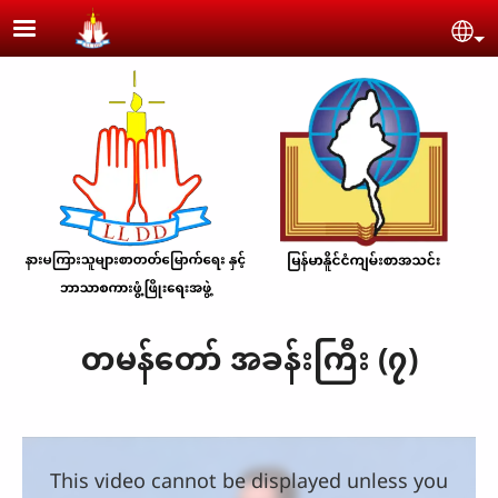
Skip to main content
Se
တမန်တော် အခန်းကြီး (၇)
This video cannot be displayed unless you