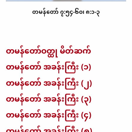
တမန်တော် ၇:၅၄-၆၀၊ ၈:၁-၃
တမန်တော်ဝတ္ထု မိတ်ဆက်
တမန်တော် အခန်းကြီး (၁)
တမန်တော် အခန်းကြီး (၂)
တမန်တော် အခန်းကြီး (၃)
တမန်တော် အခန်းကြီး (၄)
တမန်တော် အခန်းကြီး (၅)