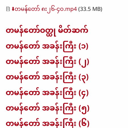
Document
⬇️တမန်တော် ၈း၂၆-၄၀.mp4
(33.5 MB)
တမန်တော်ဝတ္ထု မိတ်ဆက်
တမန်တော် အခန်းကြီး (၁)
တမန်တော် အခန်းကြီး (၂)
တမန်တော် အခန်းကြီး (၃)
တမန်တော် အခန်းကြီး (၄)
တမန်တော် အခန်းကြီး (၅)
တမန်တော် အခန်းကြီး (၆)