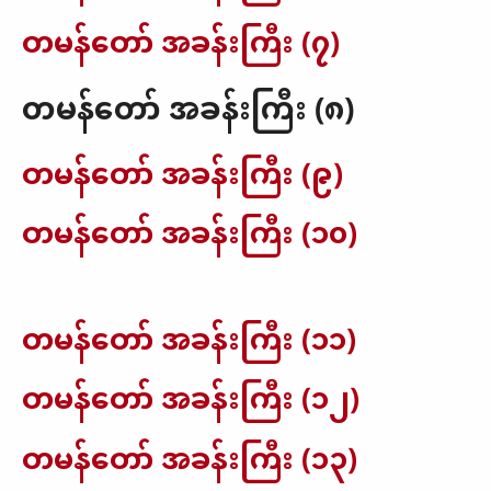
တမန်တော် အခန်းကြီး (၇)
တမန်တော် အခန်းကြီး (၈)
တမန်တော် အခန်းကြီး (၉)
တမန်တော် အခန်းကြီး (၁၀)
တမန်တော် အခန်းကြီး (၁၁)
တမန်တော် အခန်းကြီး (၁၂)
တမန်တော် အခန်းကြီး (၁၃)