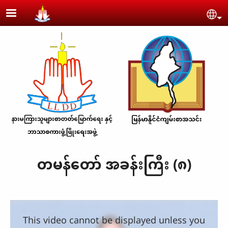
Skip to main content
Se
တမန်တော် အခန်းကြီး (၈)
This video cannot be displayed unless you