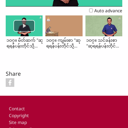
Video
Auto advance
၁၀၇။ မိတ်ဆက် "ဆု​​
၁၀၇။ ကျမ်းစာ "ဆု​​
၁၀၇။ သင်ခန်းစာ
ရ​ရန်​ပန်း​တိုင်​သို့​ရှေး​
ရ​ရန်​ပန်း​တိုင်​သို့​ရှေး​
"ဆု​​ရ​ရန်​ပန်း​တိုင်​သို့​
ရှု လျက်​ပြေးပါ"
ရှု လျက်​ပြေးပါ"
ရှေး​ရှု လျက်​ပြေးပါ"
Share
Footer
Contact
Copyright
Site map