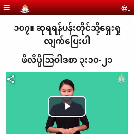
Skip to main content
Se
၁၀၇။ ဆု​​ရ​ရန်​ပန်း​တိုင်​သို့​ရှေး​ရှု
လျက်​ပြေးပါ
ဖိလိပ္ပိသြဝါဒစာ ၃း၁၀-၂၁
Play