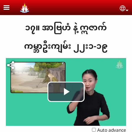
Skip to main content
Se
၁၇။ အာဗြဟံ နဲ့ ဣဇာက်
ကမ္ဘာဦးကျမ်း ၂၂း၁-၁၉
Play
Video
Auto advance