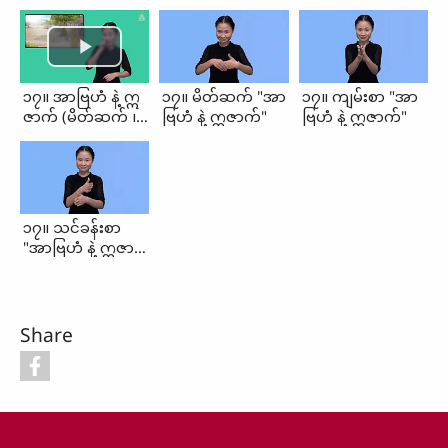
၁၇။ အာဗြဟံ နဲ့ ဣ
၁၇။ မိတ်ဆက် "အာ
၁၇။ ကျမ်းစာ "အာ
ဇာက် (မိတ်ဆက် ၊
ဗြဟံ နဲ့ ဣဇာက်"
ဗြဟံ နဲ့ ဣဇာက်"
ကျမ်းစာ ၊
သင်ခန်းစာ)
၁၇။ သင်ခန်းစာ
"အာဗြဟံ နဲ့ ဣဇာ
က်"
Share
Footer