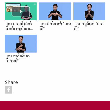
၂၁။ ပသခါ (မိတ်
၂၁။ မိတ်ဆက် "ပသ
၂၁။ ကျမ်းစာ "ပသ
ဆက်၊ ကျမ်းစာ၊
ခါ"
ခါ"
သင်ခန်းစာ)
၂၁။ သင်ခန်းစာ
"ပသခါ"
Share
Footer