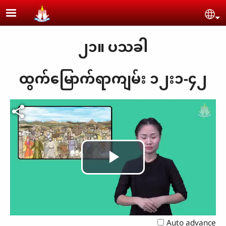
Skip to main content
Se
၂၁။ ပသခါ
ထွက်မြောက်ရာကျမ်း ၁၂း၁-၄၂
Play
Video
Auto advance