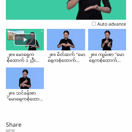
Video
Auto advance
၂၈။ မောရှေက
၂၈။ မိတ်ဆက် "မော
၂၈။ ကျမ်းစာ "မော
စုံထောက် ၁၂ဦး
ရှေကစုံထောက်
ရှေကစုံထောက်
စေလွှတ်ခြင်း (မိတ်
၁၂ဦးစေလွှတ်ခြင်း"
၁၂ဦးစေလွှတ်ခြင်း"
ဆက်၊ ကျမ်းစာ၊
သင်ခန်းစာ)
၂၈။ သင်ခန်းစာ
"မောရှေကစုံထောက်
၁၂ဦးစေလွှတ်ခြင်း"
Share