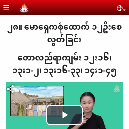
Skip to main content
Se
၂၈။ မောရှေကစုံထောက် ၁၂ဦးစေ
လွတ်ခြင်း
တောလည်ရာကျမ်း ၁၂း၁၆၊
၁၃း၁-၂၊ ၁၃း၁၆-၃၃၊ ၁၄း၁-၄၅
Play