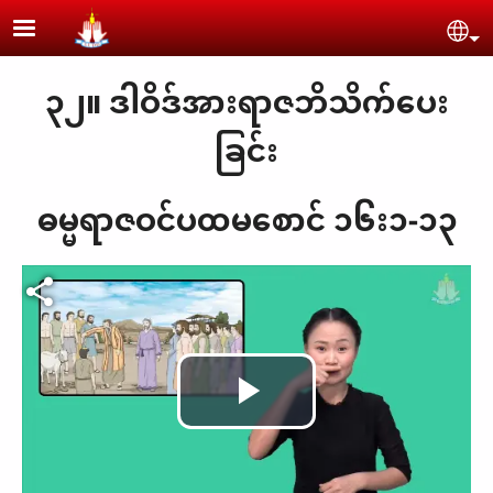
Skip to main content
Se
၃၂။ ဒါဝိဒ်အားရာဇဘိသိက်ပေး
ခြင်း
ဓမ္မရာဇဝင်ပထမစောင် ၁၆း၁-၁၃
Play