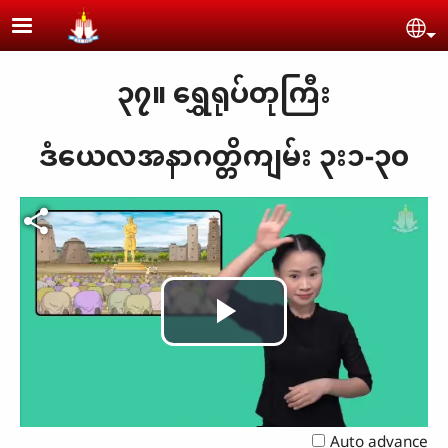
Skip to main content
Se
၃၇။ ရွှေရုပ်တုကြီး
ဒံယေလအနာဂတ္တိကျမ်း ၃း၁-၃၀
Play
Video
Auto advance