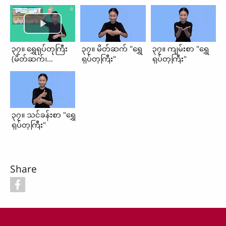
၃၇။ ရွှေရုပ်တုကြီး
၃၇။ မိတ်ဆက် "ရွှေ
၃၇။ ကျမ်းစာ "ရွှေ
(မိတ်ဆက်၊
ရုပ်တုကြီး"
ရုပ်တုကြီး"
ကျမ်းစာ၊
သင်ခန်းစာ)
၃၇။ သင်ခန်းစာ "ရွှေ
ရုပ်တုကြီး"
Share
Footer