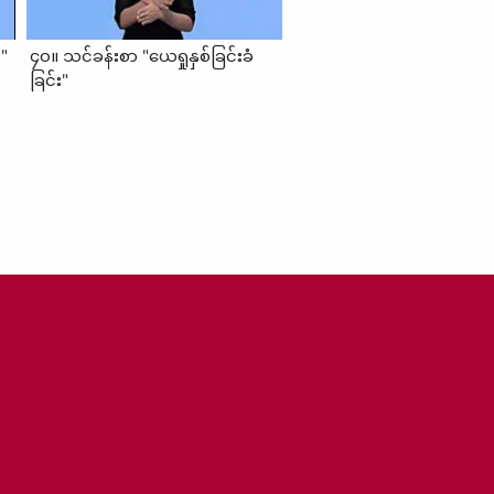
း"
၄၀။ သင်ခန်းစာ "ယေရှုနှစ်ခြင်းခံ
ခြင်း"