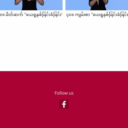
၀။ မိတ်ဆက် "ယေရှုနှစ်ခြင်းခံခြင်း"
၄၀။ ကျမ်းစာ "ယေရှုနှစ်ခြင်းခံခြင်
Follow us