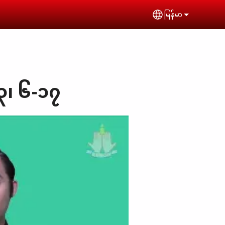
မြန်မာ
Select your lan
 ၃၊ ၆-၁၇