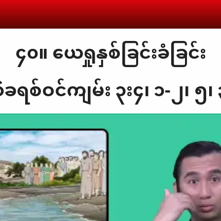
၄၀။ ယေရှုနှစ်ခြင်းခံခြင်း
ခရစ်ဝင်ကျမ်း ၃း၄၊ ၁-၂၊ ၅၊