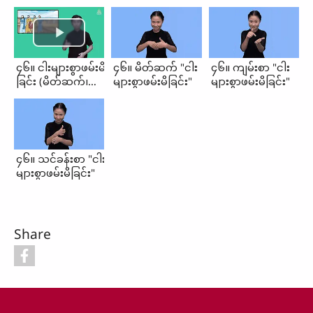
၄၆။ ငါးများစွာဖမ်းမိ
၄၆။ မိတ်ဆက် "ငါး
၄၆။ ကျမ်းစာ "ငါး
ခြင်း (မိတ်ဆက်၊
များစွာဖမ်းမိခြင်း"
များစွာဖမ်းမိခြင်း"
ကျမ်းစာ၊
သင်ခန်းစာ)
၄၆။ သင်ခန်းစာ "ငါး
များစွာဖမ်းမိခြင်း"
Share
Footer