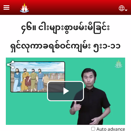
Skip to main content
Se
၄၆။ ငါးများစွာဖမ်းမိခြင်း
ရှင်လုကာခရစ်ဝင်ကျမ်း ၅း၁-၁၁
Play
Video
Auto advance