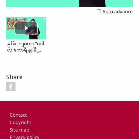
Video
Auto advance
၉၆။ ကျမ်းစာ "ပေါ
လု ကောရိန္သုမြို့
တွင် ရှိချိန်"
Share
Footer
Contact
Copyright
Site map
Privacy policy