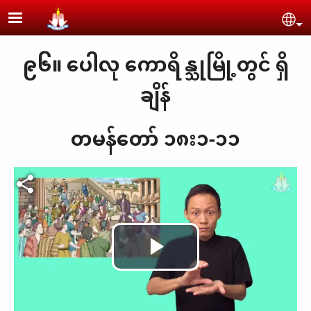
Skip to main content
Se
၉၆။ ပေါလု ကောရိန္သုမြို့တွင် ရှိ
ချိန်
တမန်တော် ၁၈း၁-၁၁
Play