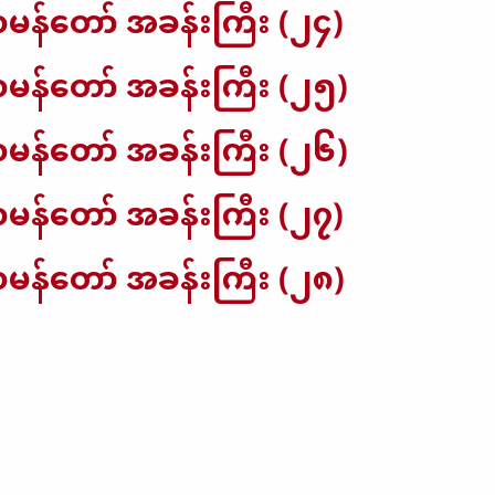
မန်တော် အခန်းကြီး (၂၄)
မန်တော် အခန်းကြီး (၂၅)
မန်တော် အခန်းကြီး (၂၆)
မန်တော် အခန်းကြီး (၂၇)
မန်တော် အခန်းကြီး (၂၈)