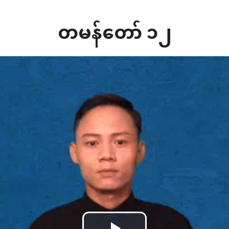
တမန်တော် ၁၂