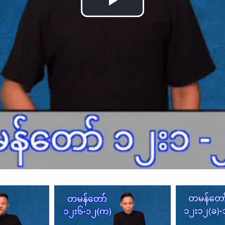
Play
Video