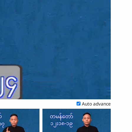
Auto advance