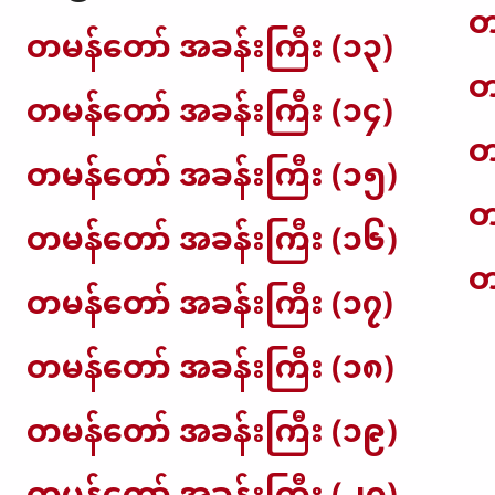
တ
တမန်တော် အခန်းကြီး (၁၃)
တ
တမန်တော် အခန်းကြီး (၁၄)
တ
တမန်တော် အခန်းကြီး (၁၅)
တ
တမန်တော် အခန်းကြီး (၁၆)
တ
တမန်တော် အခန်းကြီး (၁၇)
တမန်တော် အခန်းကြီး (၁၈)
တမန်တော် အခန်းကြီး (၁၉)
တမန်တော် အခန်းကြီး (၂၀)