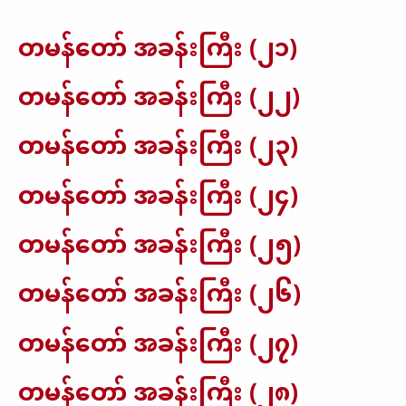
တမန်တော် အခန်းကြီး (၂၁)
တမန်တော် အခန်းကြီး (၂၂)
တမန်တော် အခန်းကြီး (၂၃)
တမန်တော် အခန်းကြီး (၂၄)
တမန်တော် အခန်းကြီး (၂၅)
တမန်တော် အခန်းကြီး (၂၆)
တမန်တော် အခန်းကြီး (၂၇)
တမန်တော် အခန်းကြီး (၂၈)