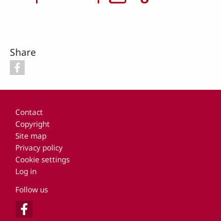
Share
Footer
Contact
Copyright
Site map
Privacy policy
Cookie settings
Log in
Follow us