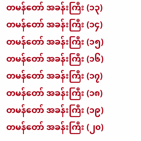
တမန်တော် အခန်းကြီး (၁၃)
တမန်တော် အခန်းကြီး (၁၄)
တမန်တော် အခန်းကြီး (၁၅)
တမန်တော် အခန်းကြီး (၁၆)
တမန်တော် အခန်းကြီး (၁၇)
တမန်တော် အခန်းကြီး (၁၈)
တမန်တော် အခန်းကြီး (၁၉)
တမန်တော် အခန်းကြီး (၂၀)