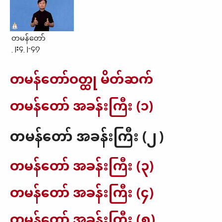
တမန်တော်
၂း၄၂-၄၇
တမန်တော်ဝတ္ထု မိတ်ဆက်
တမန်တော် အခန်းကြီး (၁
)
တမန်တော် အခန်းကြီး (၂
)
တမန်တော် အခန်းကြီး (၃
)
တမန်တော် အခန်းကြီး (၄
)
တမန်တော် အခန်းကြီး (၅
)