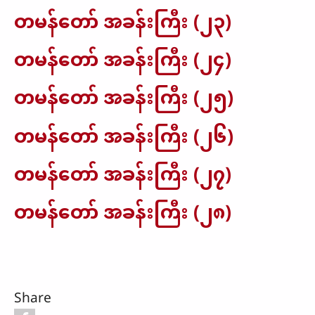
တမန်တော် အခန်းကြီး (၂၃)
တမန်တော် အခန်းကြီး (၂၄)
တမန်တော် အခန်းကြီး (၂၅)
တမန်တော် အခန်းကြီး (၂၆)
တမန်တော် အခန်းကြီး (၂၇)
တမန်တော် အခန်းကြီး (၂၈)
Share