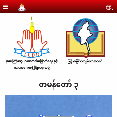
Skip to main content
Se
တမန်တော် ၃