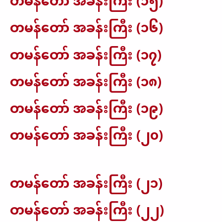
တမန်တော် အခန်းကြီး (၁၅)
တမန်တော် အခန်းကြီး (၁၆)
တမန်တော် အခန်းကြီး (၁၇)
တမန်တော် အခန်းကြီး (၁၈)
တမန်တော် အခန်းကြီး (၁၉)
တမန်တော် အခန်းကြီး (၂၀)
တမန်တော် အခန်းကြီး (၂၁)
တမန်တော် အခန်းကြီး (၂၂)